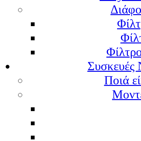
Διάφο
Φίλτ
Φίλ
Φίλτρ
Συσκευές 
Ποιά εί
Μοντέ