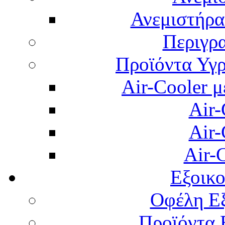
Ανεμιστήρας
Περιγρ
Προϊόντα Υγρ
Air-Cooler μ
Air-
Air-
Air-
Εξοικ
Οφέλη Εξ
Προϊόντα 