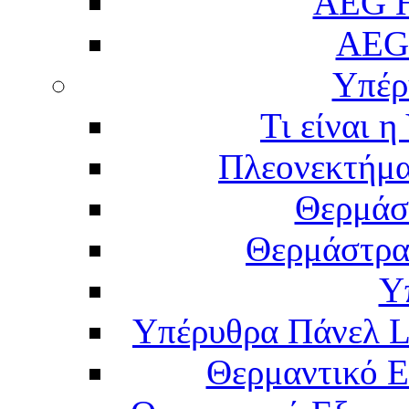
AEG H
AEG
Υπέρ
Τι είναι 
Πλεονεκτήμα
Θερμάσ
Θερμάστρα
Υ
Υπέρυθρα Πάνελ L
Θερμαντικό Ε