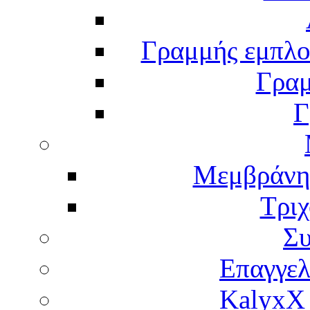
Γραμμής εμπλου
Γραμ
Γ
Μεμβράνη
Τρι
Σ
Επαγγελ
KalyxX