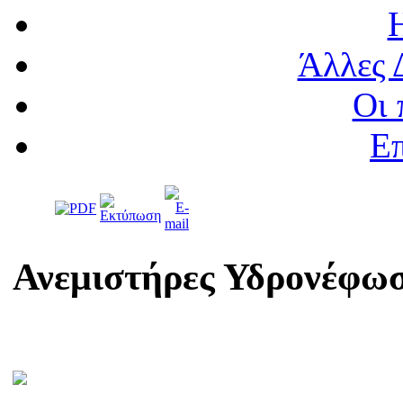
Άλλες 
Οι 
Επ
Ανεμιστήρες Υδρονέφωσ