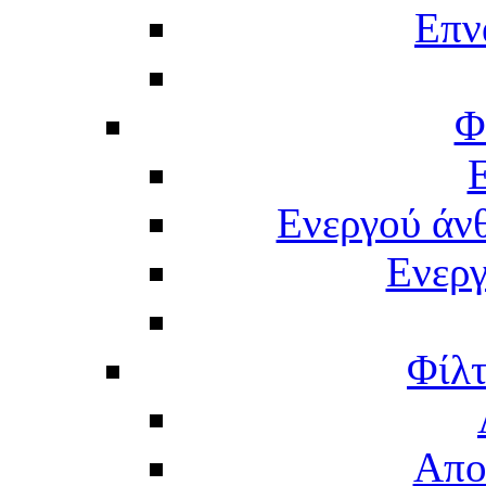
Επν
Φ
Ενεργού άν
Ενερ
Φίλτ
Απο