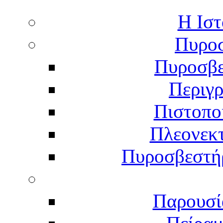
Η Ιστ
Πυροσ
Πυροσβε
Περιγ
Πιστοπο
Πλεονεκ
Πυροσβεστήρ
Παρουσί