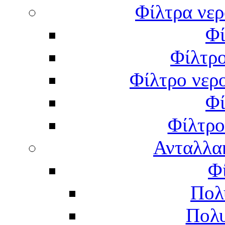
Φίλτρα νερ
Φί
Φίλτρο
Φίλτρο νερο
Φί
Φίλτρο
Ανταλλα
Φ
Πολ
Πολυ