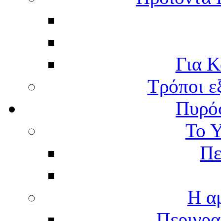
Για Κ
Τρόποι ε
Πυρό
Το 
Πε
Η α
Περιγρα