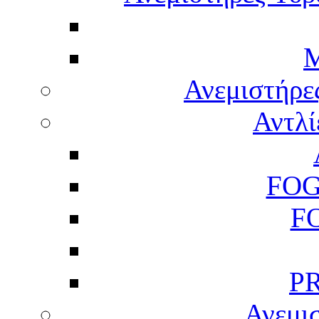
M
Ανεμιστήρε
Αντλί
FOG
F
P
Ανεμισ