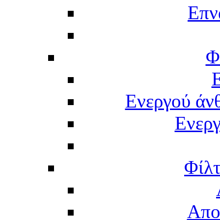
Επν
Φ
Ενεργού άν
Ενερ
Φίλτ
Απο