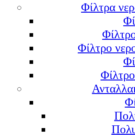
Φίλτρα νερ
Φί
Φίλτρο
Φίλτρο νερο
Φί
Φίλτρο
Ανταλλα
Φ
Πολ
Πολυ