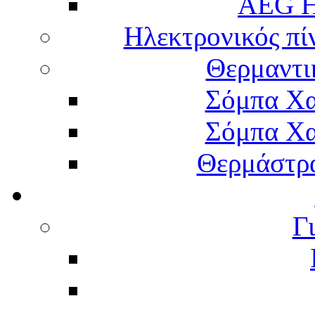
AEG H
Ηλεκτρονικός πί
Θερμαντι
Σόμπα Χα
Σόμπα Χα
Θερμάστρα
Γ