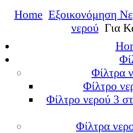
Home
Εξοικονόμηση Νε
νερού
Για Κ
Hom
Φί
Φίλτρα ν
Φίλτρο νε
Φίλτρο νερού 3 στ
Φίλτρα νερ