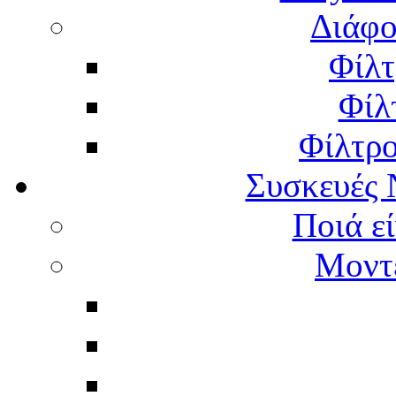
Διάφο
Φίλτ
Φίλ
Φίλτρ
Συσκευές 
Ποιά εί
Μοντέ