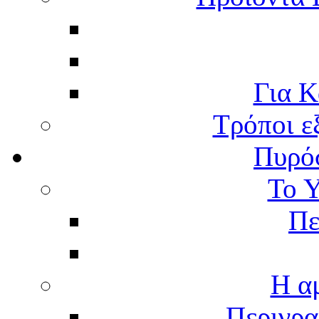
Για Κ
Τρόποι ε
Πυρό
Το 
Πε
Η α
Περιγρα