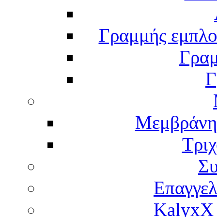
Γραμμής εμπλου
Γραμ
Γ
Μεμβράνη
Τρι
Σ
Επαγγελ
KalyxX