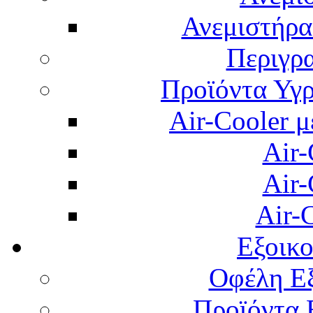
Ανεμιστήρας
Περιγρ
Προϊόντα Υγρ
Air-Cooler μ
Air-
Air-
Air-
Εξοικ
Οφέλη Εξ
Προϊόντα 