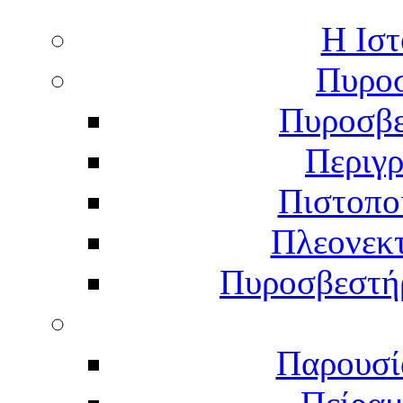
Η Ιστ
Πυροσ
Πυροσβε
Περιγ
Πιστοπο
Πλεονεκ
Πυροσβεστήρ
Παρουσί