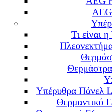
AEG H
AEG
Υπέρ
Τι είναι 
Πλεονεκτήμα
Θερμάσ
Θερμάστρα
Υ
Υπέρυθρα Πάνελ L
Θερμαντικό Ε