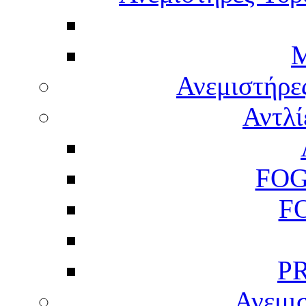
M
Ανεμιστήρε
Αντλί
FOG
F
P
Ανεμισ