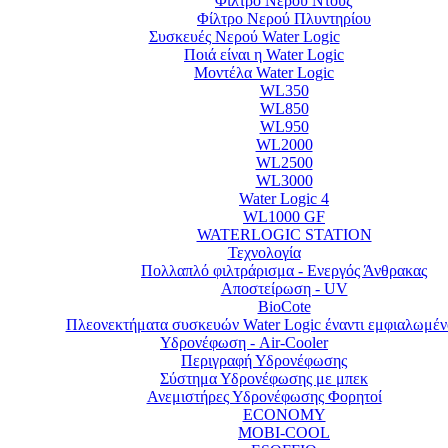
Φίλτρο Νερού Ντουζ
Φίλτρο Νερού Πλυντηρίου
Συσκευές Νερού Water Logic
Ποιά είναι η Water Logic
Μοντέλα Water Logic
WL350
WL850
WL950
WL2000
WL2500
WL3000
Water Logic 4
WL1000 GF
WATERLOGIC STATION
Τεχνολογία
Πολλαπλό φιλτράρισμα - Ενεργός Άνθρακας
Αποστείρωση - UV
BioCote
Πλεονεκτήματα συσκευών Water Logic έναντι εμφιαλωμέν
Υδρονέφωση - Air-Cooler
Περιγραφή Υδρονέφωσης
Σύστημα Υδρονέφωσης με μπεκ
Ανεμιστήρες Υδρονέφωσης Φορητoί
ECONOMY
MOBI-COOL