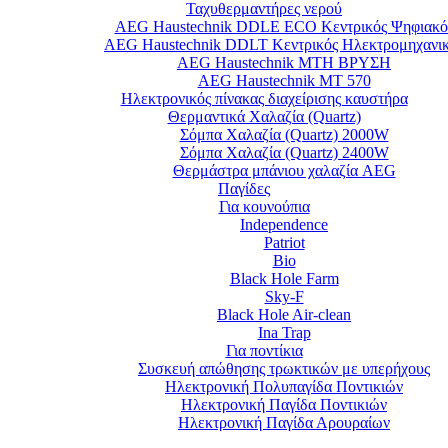
Ταχυθερμαντήρες νερού
AEG Haustechnik DDLE ECO Κεντρικός Ψηφιακό
AEG Haustechnik DDLT Κεντρικός Ηλεκτρομηχανι
AEG Haustechnik MTH ΒΡΥΣΗ
AEG Haustechnik MT 570
Ηλεκτρονικός πίνακας διαχείρισης καυστήρα
Θερμαντικά Χαλαζία (Quartz)
Σόμπα Χαλαζία (Quartz) 2000W
Σόμπα Χαλαζία (Quartz) 2400W
Θερμάστρα μπάνιου χαλαζία AEG
Παγίδες
Για κουνούπια
Independence
Patriot
Bio
Black Hole Farm
Sky-F
Black Hole Air-clean
Ina Trap
Για ποντίκια
Συσκευή απώθησης τρωκτικών με υπερήχους
Ηλεκτρονική Πολυπαγίδα Ποντικιών
Ηλεκτρονική Παγίδα Ποντικιών
Ηλεκτρονική Παγίδα Αρουραίων