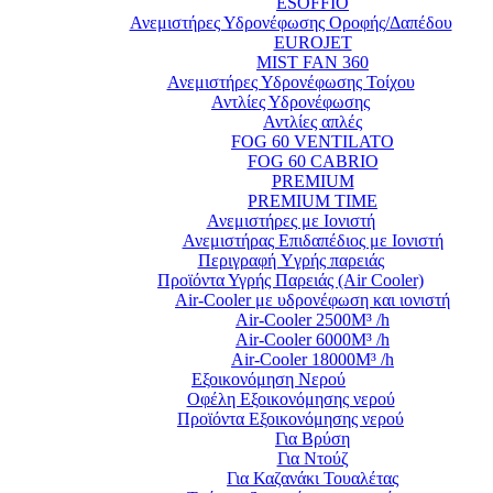
ESOFFIO
Ανεμιστήρες Υδρονέφωσης Οροφής/Δαπέδου
EUROJET
MIST FAN 360
Ανεμιστήρες Υδρονέφωσης Τοίχου
Αντλίες Υδρονέφωσης
Αντλίες απλές
FOG 60 VENTILATO
FOG 60 CABRIO
PREMIUM
PREMIUM TIME
Ανεμιστήρες με Ιονιστή
Ανεμιστήρας Επιδαπέδιος με Ιονιστή
Περιγραφή Yγρής παρειάς
Προϊόντα Υγρής Παρειάς (Air Cooler)
Air-Cooler με υδρονέφωση και ιονιστή
Air-Cooler 2500M³ /h
Air-Cooler 6000M³ /h
Air-Cooler 18000M³ /h
Εξοικονόμηση Νερού
Οφέλη Εξοικονόμησης νερού
Προϊόντα Εξοικονόμησης νερού
Για Βρύση
Για Ντούζ
Για Καζανάκι Τουαλέτας