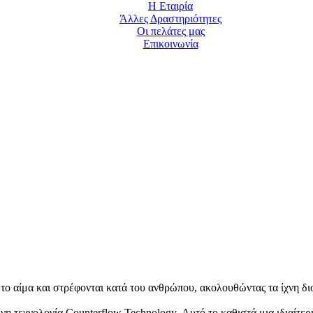
Η Εταιρία
Άλλες Δραστηριότητες
Οι πελάτες μας
Επικοινωνία
ό το αίμα και στρέφονται κατά του ανθρώπου, ακολουθώντας τα ίχνη δ
η τεχνολογία Counterflow Technology. Αυτό το καθιστά μια ιδιαίτερ