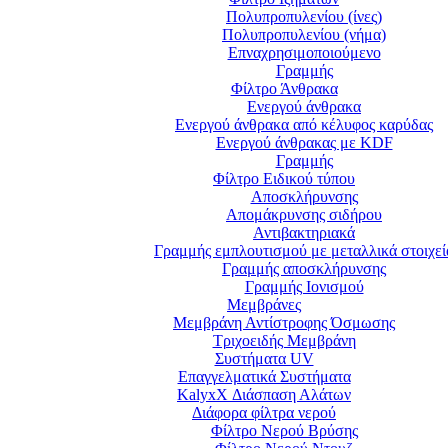
Πολυπροπυλενίου (ίνες)
Πολυπροπυλενίου (νήμα)
Επναχρησιμοποιούμενο
Γραμμής
Φίλτρο Άνθρακα
Ενεργού άνθρακα
Ενεργού άνθρακα από κέλυφος καρύδας
Ενεργoύ άνθρακας με KDF
Γραμμής
Φίλτρο Ειδικού τύπου
Αποσκλήρυνσης
Απομάκρυνσης σιδήρου
Αντιβακτηριακά
Γραμμής εμπλουτισμού με μεταλλικά στοιχεί
Γραμμής αποσκλήρυνσης
Γραμμής Ιονισμού
Μεμβράνες
Μεμβράνη Αντίστροφης Όσμωσης
Τριχοειδής Μεμβράνη
Συστήματα UV
Επαγγελματικά Συστήματα
KalyxX Διάσπαση Αλάτων
Διάφορα φίλτρα νερού
Φίλτρο Νερού Βρύσης