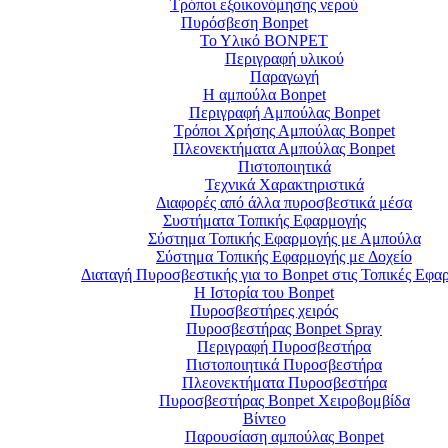
Τρόποι εξοικονόμησης νερού
Πυρόσβεση Bonpet
Το Υλικό BONPET
Περιγραφή υλικού
Παραγωγή
Η αμπούλα Bonpet
Περιγραφή Αμπούλας Bonpet
Τρόποι Χρήσης Αμπούλας Bonpet
Πλεονεκτήματα Αμπούλας Bonpet
Πιστοποιητικά
Τεχνικά Χαρακτηριστικά
Διαφορές από άλλα πυροσβεστικά μέσα
Συστήματα Τοπικής Εφαρμογής
Σύστημα Τοπικής Εφαρμογής με Αμπούλα
Σύστημα Τοπικής Εφαρμογής με Δοχείο
Διαταγή Πυροσβεστικής για το Bonpet στις Τοπικές Εφα
Η Ιστορία του Bonpet
Πυροσβεστήρες χειρός
Πυροσβεστήρας Bonpet Spray
Περιγραφή Πυροσβεστήρα
Πιστοποιητικά Πυροσβεστήρα
Πλεονεκτήματα Πυροσβεστήρα
Πυροσβεστήρας Bonpet Χειροβομβίδα
Βίντεο
Παρουσίαση αμπούλας Bonpet