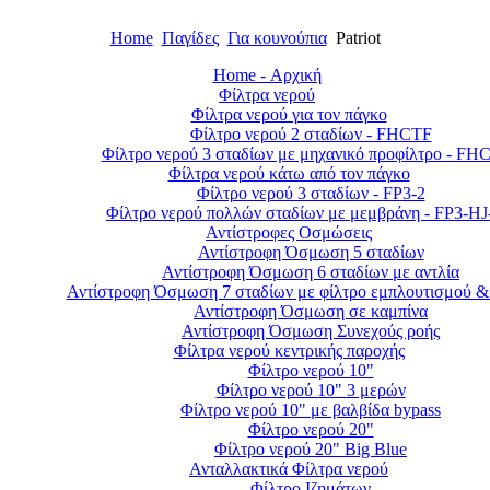
Home
Παγίδες
Για κουνούπια
Patriot
Home - Αρχική
Φίλτρα νερού
Φίλτρα νερού για τον πάγκο
Φίλτρο νερού 2 σταδίων - FHCTF
Φίλτρο νερού 3 σταδίων με μηχανικό προφίλτρο - FH
Φίλτρα νερού κάτω από τον πάγκο
Φίλτρο νερού 3 σταδίων - FP3-2
Φίλτρο νερού πολλών σταδίων με μεμβράνη - FP3-H
Αντίστροφες Οσμώσεις
Αντίστροφη Όσμωση 5 σταδίων
Αντίστροφη Όσμωση 6 σταδίων με αντλία
Αντίστροφη Όσμωση 7 σταδίων με φίλτρο εμπλουτισμού &
Αντίστροφη Όσμωση σε καμπίνα
Αντίστροφη Όσμωση Συνεχούς ροής
Φίλτρα νερού κεντρικής παροχής
Φίλτρο νερού 10"
Φίλτρο νερού 10" 3 μερών
Φίλτρο νερού 10" με βαλβίδα bypass
Φίλτρο νερού 20"
Φίλτρο νερού 20" Big Blue
Ανταλλακτικά Φίλτρα νερού
Φίλτρο Ιζημάτων