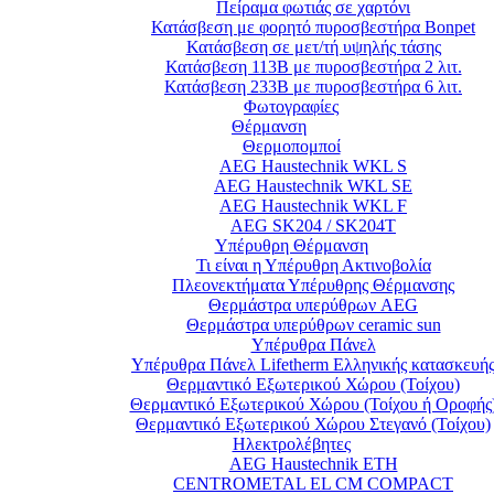
Πείραμα φωτιάς σε χαρτόνι
Κατάσβεση με φορητό πυροσβεστήρα Bonpet
Κατάσβεση σε μετ/τή υψηλής τάσης
Κατάσβεση 113Β με πυροσβεστήρα 2 λιτ.
Κατάσβεση 233Β με πυροσβεστήρα 6 λιτ.
Φωτογραφίες
Θέρμανση
Θερμοπομποί
AEG Haustechnik WKL S
AEG Haustechnik WKL SE
AEG Haustechnik WKL F
AEG SK204 / SK204T
Υπέρυθρη Θέρμανση
Τι είναι η Υπέρυθρη Ακτινοβολία
Πλεονεκτήματα Υπέρυθρης Θέρμανσης
Θερμάστρα υπερύθρων AEG
Θερμάστρα υπερύθρων ceramic sun
Υπέρυθρα Πάνελ
Υπέρυθρα Πάνελ Lifetherm Ελληνικής κατασκευή
Θερμαντικό Εξωτερικού Χώρου (Τοίχου)
Θερμαντικό Εξωτερικού Χώρου (Τοίχου ή Οροφής
Θερμαντικό Εξωτερικού Χώρου Στεγανό (Τοίχου)
Ηλεκτρολέβητες
AEG Haustechnik ETH
CENTROMETAL EL CM COMPACT