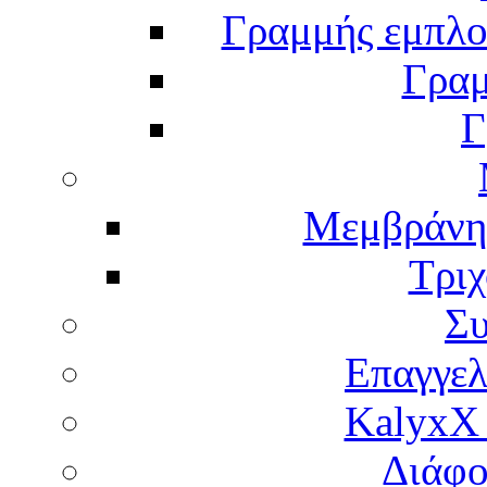
Γραμμής εμπλου
Γραμ
Γ
Μεμβράνη
Τρι
Σ
Επαγγελ
KalyxX
Διάφο