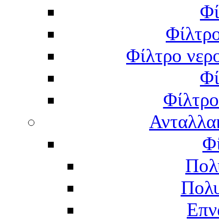
Φί
Φίλτρο
Φίλτρο νερο
Φί
Φίλτρο
Ανταλλα
Φ
Πολ
Πολυ
Επν