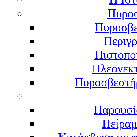
Πυροσ
Πυροσβε
Περιγ
Πιστοπο
Πλεονεκ
Πυροσβεστήρ
Παρουσί
Πείραμ