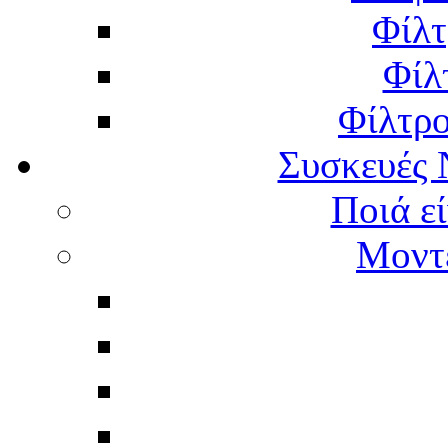
Φίλτ
Φίλ
Φίλτρ
Συσκευές 
Ποιά εί
Μοντέ