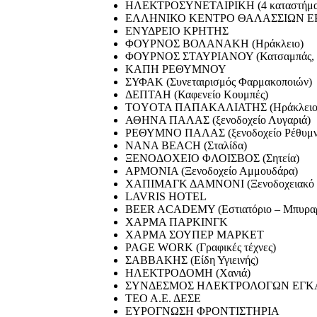
ΗΛΕΚΤΡΟΣΥΝΕΤΑΙΡΙΚΗ (4 καταστήματ
ΕΛΛΗΝΙΚΟ ΚΕΝΤΡΟ ΘΑΛΑΣΣΙΩΝ ΕΡ
ΕΝΥΔΡΕΙΟ ΚΡΗΤΗΣ
ΦΟΥΡΝΟΣ ΒΟΛΑΝΑΚΗ (Ηράκλειο)
ΦΟΥΡΝΟΣ ΣΤΑΥΡΙΑΝΟΥ (Κατσαμπάς, 
ΚΑΠΗ ΡΕΘΥΜΝΟΥ
ΣΥΦΑΚ (Συνεταιρισμός Φαρμακοποιών)
ΔΕΠΤΑΗ (Καφενείο Κουμπές)
TOYOTA ΠΑΠΑΚΑΛΙΑΤΗΣ (Ηράκλειο – 
ΑΘΗΝΑ ΠΑΛΑΣ (ξενοδοχείο Λυγαριά)
ΡΕΘΥΜΝΟ ΠΑΛΑΣ (ξενοδοχείο Ρέθυμν
ΝΑΝΑ BEACH (Σταλίδα)
ΞΕΝΟΔΟΧΕΙΟ ΦΛΟΙΣΒΟΣ (Σητεία)
ΑΡΜΟΝΙΑ (Ξενοδοχείο Αμμουδάρα)
ΧΑΠΙΜΑΓΚ ΔΑΜΝΟΝΙ (Ξενοδοχειακό σ
LAVRIS HOTEL
BEER ACADEMY (Εστιατόριο – Μπυραρ
ΧΑΡΜΑ ΠΑΡΚΙΝΓΚ
ΧΑΡΜΑ ΣΟΥΠΕΡ ΜΑΡΚΕΤ
PAGE WORK (Γραφικές τέχνες)
ΣΑΒΒΑΚΗΣ (Είδη Υγιεινής)
ΗΛΕΚΤΡΟΔΟΜΗ (Χανιά)
ΣΥΝΔΕΣΜΟΣ ΗΛΕΚΤΡΟΛΟΓΩΝ ΕΓΚ
ΤΕΟ Α.Ε. ΔΕΣΕ
ΕΥΡΟΓΝΩΣΗ ΦΡΟΝΤΙΣΤΗΡΙΑ