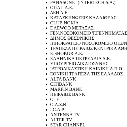
PANASONIC (INTERTECH S.A.)
ΟΠΑΠ Α.Ε.
ΔΕΗ Α.Ε.
ΚΑΤΑΣΚΗΝΩΣΕΙΣ ΚΑΛΛΙΘΕΑΣ
CLUB NOKIA
DAEWOO ΜΕΤΑΞΑΣ
ΓΕΝ.ΝΟΣΟΚΟΜΕΙΟ 'Γ.ΓΕΝΝΗΜΑΤΑΣ
ΔΗΜΟΣ ΘΕΣΣ/ΝΙΚΗΣ
ΙΠΠΟΚΡΑΤΕΙΟ ΝΟΣΟΚΟΜΕΙΟ ΘΕΣ/
ΤΡΑΠΕΖΑ ΠΕΙΡΑΙΩΣ ΚΕΝΤΡΙΚΑ ΑΘ
E-SHOP.GR Α.Ε.
ΕΛΛΗΝΙΚΑ ΠΕΤΡΕΛΑΙΑ Α.Ε.
ΥΠΟΥΡΓΕΙΟ ΔΙΚΑΙΟΣΥΝΗΣ
ΙΑΤΡΟΔΙΚΑΣΤΙΚΗ ΚΛΙΝΙΚΗ Α.Π.Θ.
ΕΘΝΙΚΗ ΤΡΑΠΕΖΑ ΤΗΣ ΕΛΛΑΔΟΣ
ALFA BANK
CITIBANK
MARFIN BANK
ΠΕΙΡΑΙΩΣ BANK
ΟΤΕ
Ο.Α.Σ.Θ.
I.C.A.P
ANTENNA TV
ALTER TV
STAR CHANNEL