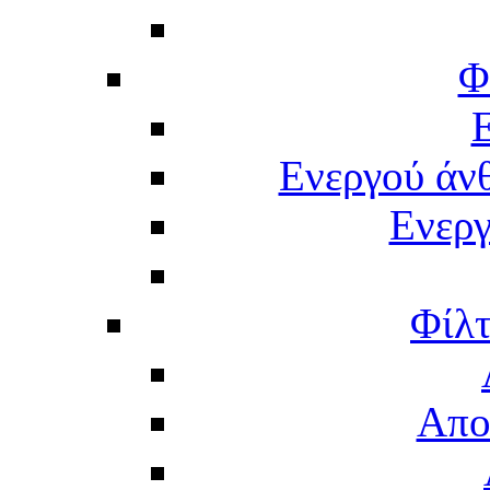
Φ
Ενεργού άν
Ενερ
Φίλτ
Απο