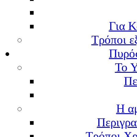
Για Κ
Τρόποι ε
Πυρό
Το 
Πε
Η α
Περιγρα
Τρόποι Χρ