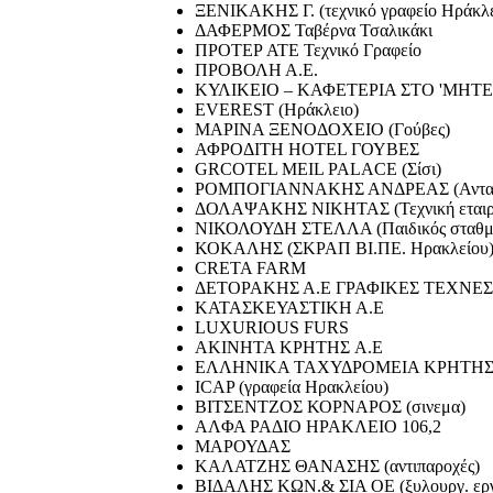
ΞΕΝΙΚΑΚΗΣ Γ. (τεχνικό γραφείο Ηράκλε
ΔΑΦΕΡΜΟΣ Ταβέρνα Τσαλικάκι
ΠΡΟΤΕΡ ΑΤΕ Τεχνικό Γραφείο
ΠΡΟΒΟΛΗ Α.Ε.
ΚΥΛΙΚΕΙΟ – ΚΑΦΕΤΕΡΙΑ ΣΤΟ 'ΜΗΤΕ
EVEREST (Ηράκλειο)
ΜΑΡΙΝΑ ΞΕΝΟΔΟΧΕΙΟ (Γούβες)
ΑΦΡΟΔΙΤΗ HOTEL ΓΟΥΒΕΣ
GRCOTEL MEIL PALACE (Σίσι)
ΡΟΜΠΟΓΙΑΝΝΑΚΗΣ ΑΝΔΡΕΑΣ (Ανταλακ
ΔΟΛΑΨΑΚΗΣ ΝΙΚΗΤΑΣ (Τεχνική εταιρί
ΝΙΚΟΛΟΥΔΗ ΣΤΕΛΛΑ (Παιδικός σταθμό
ΚΟΚΑΛΗΣ (ΣΚΡΑΠ ΒΙ.ΠΕ. Ηρακλείου
CRETA FARM
ΔΕΤΟΡΑΚΗΣ Α.Ε ΓΡΑΦΙΚΕΣ ΤΕΧΝΕΣ
ΚΑΤΑΣΚΕΥΑΣΤΙΚΗ Α.Ε
LUXURIOUS FURS
ΑΚΙΝΗΤΑ ΚΡΗΤΗΣ A.E
ΕΛΛΗΝΙΚΑ ΤΑΧΥΔΡΟΜΕΙΑ ΚΡΗΤΗ
ICAP (γραφεία Ηρακλείου)
ΒΙΤΣΕΝΤΖΟΣ ΚΟΡΝΑΡΟΣ (σινεμα)
ΑΛΦΑ ΡΑΔΙΟ ΗΡΑΚΛΕΙΟ 106,2
ΜΑΡΟΥΔΑΣ
ΚΑΛΑΤΖΗΣ ΘΑΝΑΣΗΣ (αντιπαροχές)
ΒΙΔΑΛΗΣ ΚΩΝ.& ΣΙΑ ΟΕ (ξυλουργ. εργ