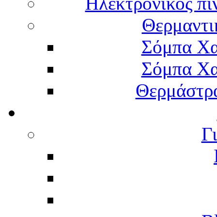
Ηλεκτρονικός πί
Θερμαντι
Σόμπα Χα
Σόμπα Χα
Θερμάστρα
Γ