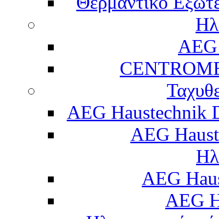
Θερμαντικό Εξωτε
Ηλ
AEG 
CENTROME
Ταχυθ
AEG Haustechnik 
AEG Haust
Ηλ
AEG Hau
AEG H