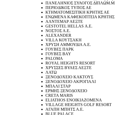
ΠΑΝΕΛΗΝΙΟΣ ΣΥΛΟΓΟΣ ΔΙΠΛΩΜ.Μ
ΠΕΡΙΟΔΙΚΟΣ ΤΥΠΟΣ ΑΕ
ΚΤΗΜΑΤΟΜΕΣΙΤΙΚΗ ΚΡΗΤΗΣ ΑΕ
ΕΝΩΜΕΝΑ ΚΑΦΕΚΟΠΤΕΙΑ ΚΡΗΤΗΣ
ΑΛΝΤΕΜΑΡ ΑΕΞΤΕ
GESTOTEL HELLAS Α.Ε.
ΝΟΣΤΟΣ Α.Ε.
ALEXANDER
VILLA ΚΟΥΤΣΑΚΗ
ΧΡΥΣΗ ΑΜΜΟΥΔΙΑ Α.Ε.
ΓΟΥΒΕΣ ΠΑΡΚ
ΓΟΥΒΕΣ BAY
PALOMA
ROYAL HEIGHTS RESORT
ΧΡΥΣΣΕΣ ΒΥΛΕΣ ΑΕΞΤΕ
ΛΑΤΩ
ΞΕΝΟΔΟΧΕΙΟ ΚΑΚΤΟΥΣ
ΞΕΝΟΔΟΧΕΙΟ ΑΚΡΟΓΙΑΛΙ
ΜΠΑΛΙ ΣΤΑΡ
ΕΡΜΗΣ ΞΕΝΟΔΟΧΕΙΟ
CRETA MARIS
ELIATHOS ΕΝΟΙΚΙΑΖΟΜΕΝΑ
VILLAGE HEIGHTS GOLF RESORT
ΑΓΑΠΗ ΜΠΗΤΣ Α.Ε.
BLUE PALACE