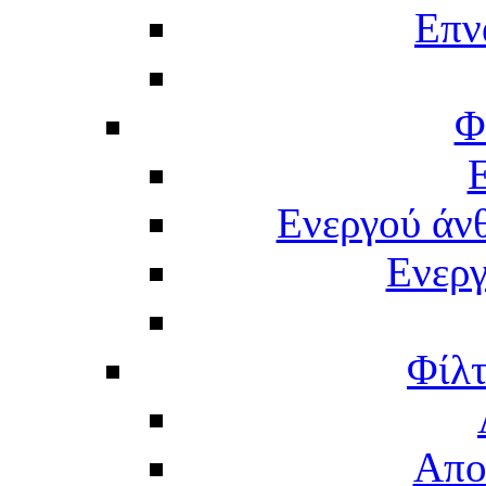
Επν
Φ
Ενεργού άν
Ενερ
Φίλτ
Απο