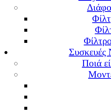
Διάφο
Φίλτ
Φίλ
Φίλτρ
Συσκευές 
Ποιά εί
Μοντέ