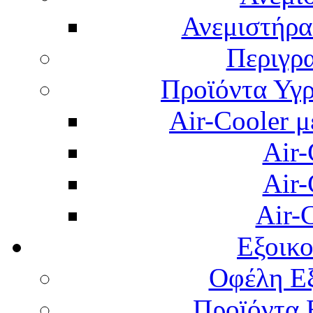
Ανεμιστήρας
Περιγρ
Προϊόντα Υγρ
Air-Cooler μ
Air-
Air-
Air-
Εξοικ
Οφέλη Εξ
Προϊόντα 