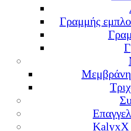
Γραμμής εμπλου
Γραμ
Γ
Μεμβράνη
Τρι
Σ
Επαγγελ
KalyxX