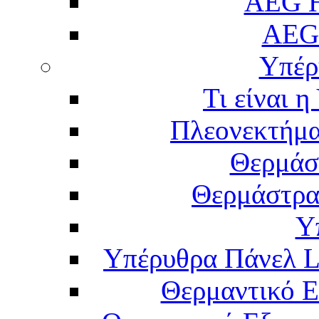
AEG H
AEG
Υπέρ
Τι είναι 
Πλεονεκτήμα
Θερμάσ
Θερμάστρα
Υ
Υπέρυθρα Πάνελ L
Θερμαντικό Ε