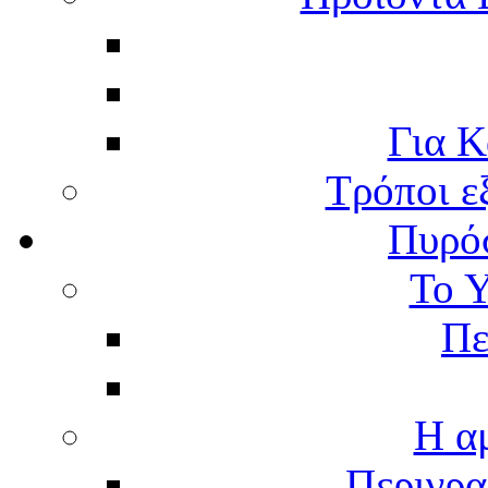
Για Κ
Τρόποι ε
Πυρό
Το 
Πε
Η α
Περιγρα