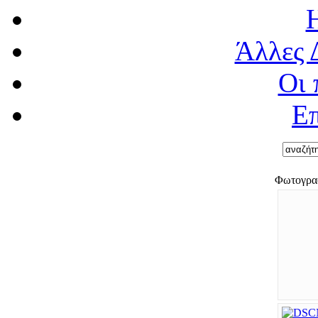
Άλλες 
Οι 
Επ
Φωτογραφ