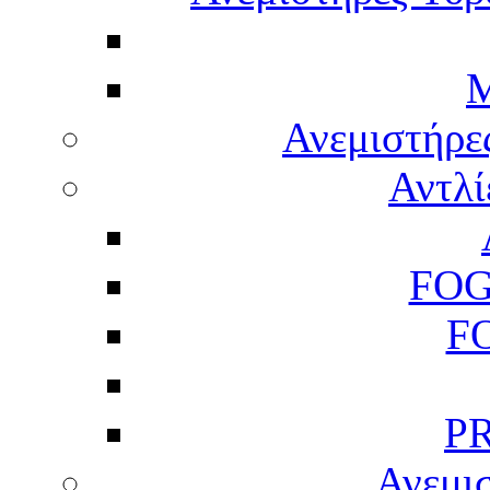
M
Ανεμιστήρε
Αντλί
FOG
F
P
Ανεμισ