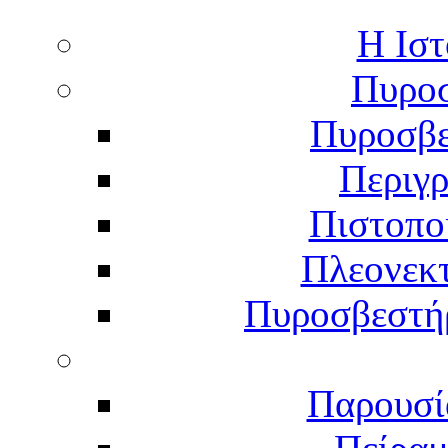
Η Ιστ
Πυροσ
Πυροσβε
Περιγ
Πιστοπο
Πλεονεκ
Πυροσβεστήρ
Παρουσί