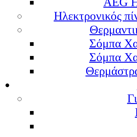
AEG H
Ηλεκτρονικός πί
Θερμαντι
Σόμπα Χα
Σόμπα Χα
Θερμάστρα
Γ