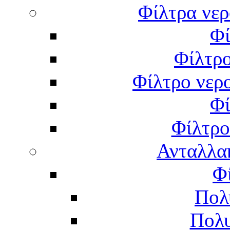
Φίλτρα νερ
Φί
Φίλτρο
Φίλτρο νερο
Φί
Φίλτρο
Ανταλλα
Φ
Πολ
Πολυ